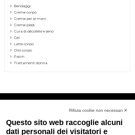
Bendaggi
Creme corpo
Creme per le mani
Creme piedi
Cura di décolleté e seno
Gel
Latte corpo
Olio corpo
Patch
Trattamenti donna
Pedretti Profumi
Contact us
Rifiuta cookie non necessari ✕
Chi siamo
Pedretti Profumi
Questo sito web raccoglie alcuni
Contattaci
dati personali dei visitatori e
Via Piacenza, 189 - 27058
Il mio account